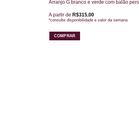
Arranjo G branco e verde com balão per
A partir de
R$
315,00
*consulte disponibilidade e valor da semana
COMPRAR
Este
produto
tem
várias
variantes.
As
opções
podem
ser
escolhidas
na
página
do