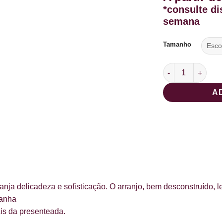
*consulte di
semana
Tamanho
Box P Marfim com
A
nja delicadeza e sofisticação. O arranjo, bem desconstruído, le
panha
ais da presenteada.