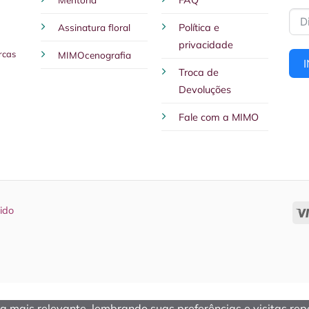
FAQ
página
Assinatura floral
Política e
do
privacidade
produto
rcas
MIMOcenografia
Troca de
Devoluções
Fale com a MIMO
ido
 mais relevante, lembrando suas preferências e visitas repe