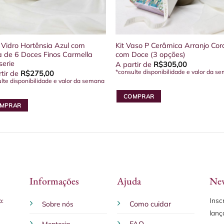
 Vidro Hortênsia Azul com
Kit Vaso P Cerâmica Arranjo Cor
a de 6 Doces Finos Carmella
com Doce (3 opções)
serie
A partir de
R$
305,00
*consulte disponibilidade e valor da s
tir de
R$
275,00
lte disponibilidade e valor da semana
COMPRAR
MPRAR
Este
produto
tem
várias
variantes.
As
opções
Informações
Ajuda
New
podem
Insc
ser
o:
Sobre nós
Como cuidar
escolhidas
lanç
na
Mentoria