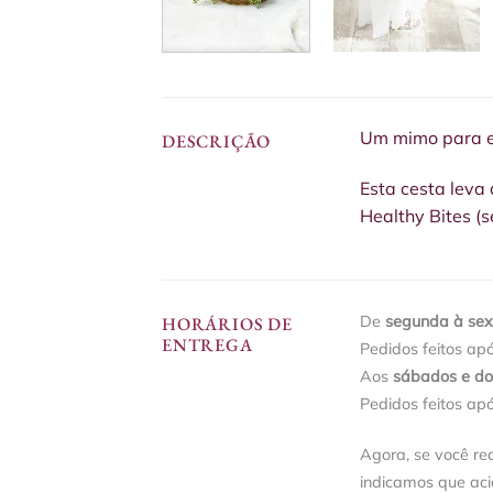
Um mimo para e
DESCRIÇÃO
Esta cesta leva
Healthy Bites (
De
segunda à sext
HORÁRIOS DE
ENTREGA
Pedidos feitos ap
Aos
sábados e d
Pedidos feitos ap
Agora, se você re
indicamos que ac