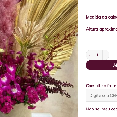
Medida da caix
Altura aproxima
Box Camurça GG 
A
Consulte o frete
Não sei meu ce