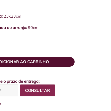
a:
23x23cm
da do arranjo:
90cm
Orquídeas e Plumas quantidade
DICIONAR AO CARRINHO
 e o prazo de entrega:
CONSULTAR
p