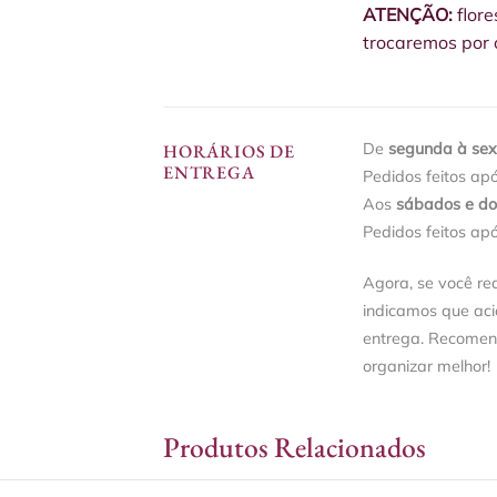
ATENÇÃO:
flore
trocaremos por o
De
segunda à sext
HORÁRIOS DE
ENTREGA
Pedidos feitos ap
Aos
sábados e d
Pedidos feitos ap
Agora, se você re
indicamos que ac
entrega. Recomen
organizar melhor!
Produtos Relacionados