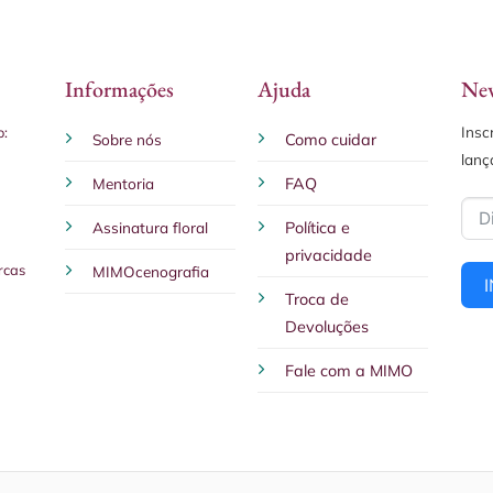
Informações
Ajuda
New
Insc
o:
Sobre nós
Como cuidar
lanç
Mentoria
FAQ
Assinatura floral
Política e
privacidade
rcas
MIMOcenografia
Troca de
Devoluções
Fale com a MIMO