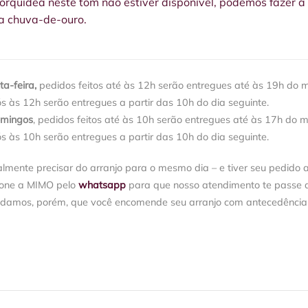
rquídea neste tom não estiver disponível, podemos fazer a s
a chuva-de-ouro.
a-feira,
pedidos feitos até às 12h serão entregues até às 19h do 
ós às 12h serão entregues a partir das 10h do dia seguinte.
omingos
, pedidos feitos até às 10h serão entregues até às 17h do 
ós às 10h serão entregues a partir das 10h do dia seguinte.
almente precisar do arranjo para o mesmo dia – e tiver seu pedido 
ione a MIMO pelo
whatsapp
para que nosso atendimento te passe a 
damos, porém, que você encomende seu arranjo com antecedência