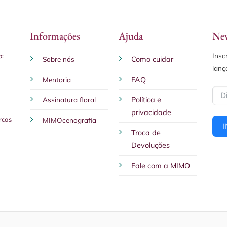
Informações
Ajuda
New
Insc
o:
Sobre nós
Como cuidar
lanç
Mentoria
FAQ
Assinatura floral
Política e
privacidade
rcas
MIMOcenografia
Troca de
Devoluções
Fale com a MIMO