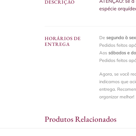
ATENÇÃO: se a o
DESCRIÇÃO
espécie orquíde
De
segunda à sext
HORÁRIOS DE
ENTREGA
Pedidos feitos ap
Aos
sábados e d
Pedidos feitos ap
Agora, se você re
indicamos que ac
entrega. Recomen
organizar melhor!
Produtos Relacionados