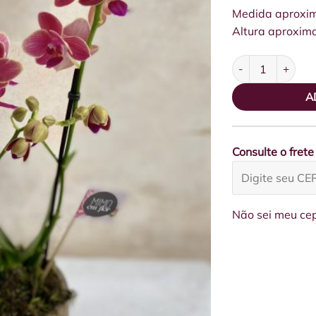
Medida aproxi
Altura aproxim
Vaso Cerâmica P 
A
Consulte o frete
Não sei meu ce