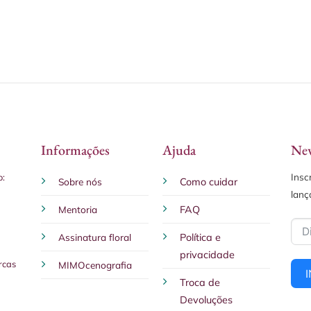
Informações
Ajuda
New
Insc
o:
Sobre nós
Como cuidar
lanç
Mentoria
FAQ
Assinatura floral
Política e
privacidade
rcas
MIMOcenografia
Troca de
Devoluções