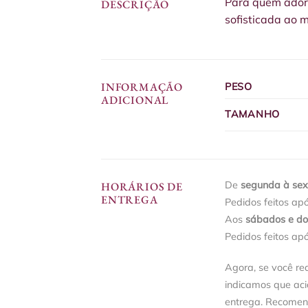
Para quem ador
DESCRIÇÃO
sofisticada ao
INFORMAÇÃO
PESO
ADICIONAL
TAMANHO
De
segunda à sext
HORÁRIOS DE
ENTREGA
Pedidos feitos ap
Aos
sábados e d
Pedidos feitos ap
Agora, se você re
indicamos que ac
entrega. Recomen