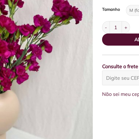
Tamanho
Vaso Design Crav
A
Consulte o frete
Não sei meu ce