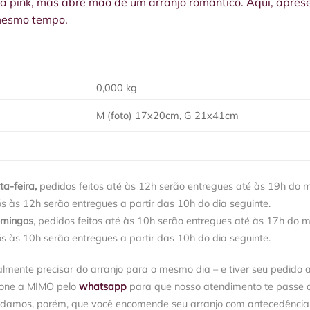
a pink, mas abre mão de um arranjo romântico. Aqui, apr
 mesmo tempo.
0,000 kg
M (foto) 17x20cm, G 21x41cm
a-feira,
pedidos feitos até às 12h serão entregues até às 19h do 
ós às 12h serão entregues a partir das 10h do dia seguinte.
omingos
, pedidos feitos até às 10h serão entregues até às 17h do 
ós às 10h serão entregues a partir das 10h do dia seguinte.
almente precisar do arranjo para o mesmo dia – e tiver seu pedido 
ione a MIMO pelo
whatsapp
para que nosso atendimento te passe a 
damos, porém, que você encomende seu arranjo com antecedência