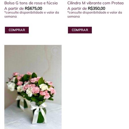
Bolsa G tons de rosa e fúcsia
Cilindro M vibrante com Protea
A partir de
R$
675,00
A partir de
R$
350,00
*consulte disponibilidade e valor da
*consulte disponibilidade e valor da
semana
semana
COMPRAR
COMPRAR
Este
produto
tem
várias
variantes.
As
opções
podem
ser
escolhidas
na
página
do
produto