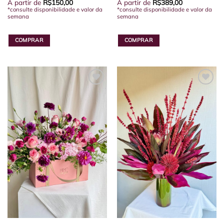
A partir de
R$
150,00
A partir de
R$
389,00
*consulte disponibilidade e valor da
*consulte disponibilidade e valor da
semana
semana
COMPRAR
COMPRAR
Este
Este
produto
produto
tem
tem
várias
várias
variantes.
variantes.
As
As
opções
opções
podem
podem
ser
ser
escolhidas
escolhidas
na
na
página
página
do
do
produto
produto