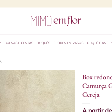
BOLSAS E CESTAS
BUQUÊS
FLORES EM VASOS
ORQUÍDEAS E 
X
Box redon
Camurça 
Cereja
A partir d