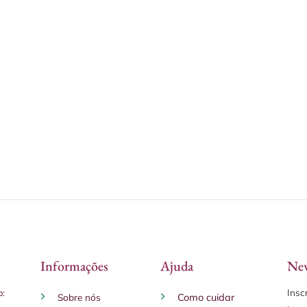
uto
Informações
Ajuda
New
Insc
o:
Sobre nós
Como cuidar