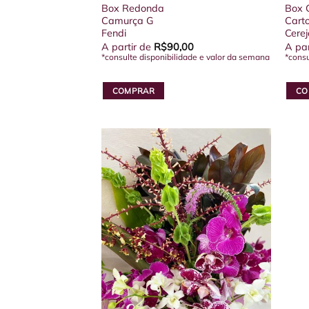
Box Redonda
Box 
Camurça G
Cart
Fendi
Cere
A partir de
R$
90,00
A par
*consulte disponibilidade e valor da semana
*consu
COMPRAR
CO
Este
Este
produto
prod
tem
tem
várias
vária
variantes.
varia
As
As
opções
opçõ
podem
pod
ser
ser
escolhidas
escol
na
na
página
pági
do
do