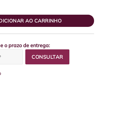
ons de Roxo e Lilás com Orquídea quantidade
DICIONAR AO CARRINHO
 e o prazo de entrega:
CONSULTAR
p