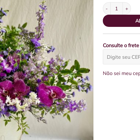
Box Arranjo GG T
A
Consulte o frete
Não sei meu ce