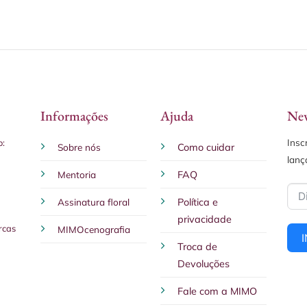
Informações
Ajuda
New
Insc
o:
Sobre nós
Como cuidar
lanç
Mentoria
FAQ
Assinatura floral
Política e
privacidade
rcas
MIMOcenografia
Troca de
Devoluções
Fale com a MIMO