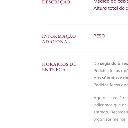
Medida da caixa
DESCRIÇÃO
Altura total do
INFORMAÇÃO
PESO
ADICIONAL
De
segunda à sext
HORÁRIOS DE
ENTREGA
Pedidos feitos ap
Aos
sábados e d
Pedidos feitos ap
Agora, se você re
indicamos que ac
entrega. Recomen
organizar melhor!