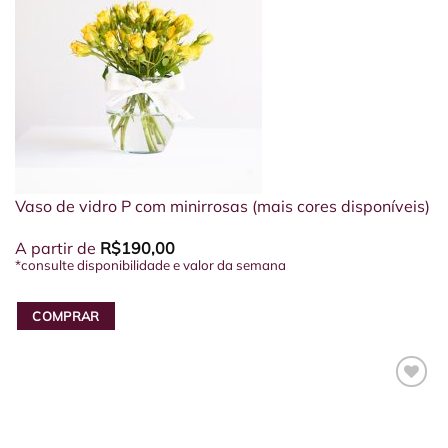
Vaso de vidro P com minirrosas (mais cores disponíveis)
A partir de
R$
190,00
*consulte disponibilidade e valor da semana
COMPRAR
Este
produto
tem
várias
variantes.