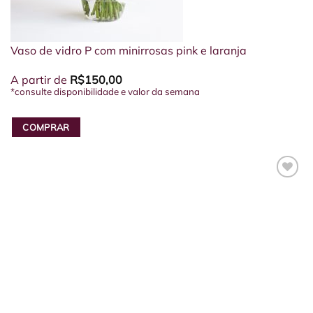
Vaso de vidro P com minirrosas pink e laranja
A partir de
R$
150,00
*consulte disponibilidade e valor da semana
COMPRAR
Este
produto
tem
várias
variantes.
As
opções
podem
ser
escolhidas