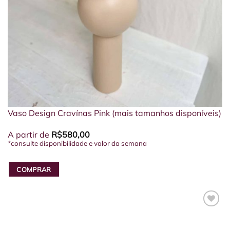
Vaso Design Cravínas Pink (mais tamanhos disponíveis)
A partir de
R$
580,00
*consulte disponibilidade e valor da semana
COMPRAR
Este
produto
tem
várias