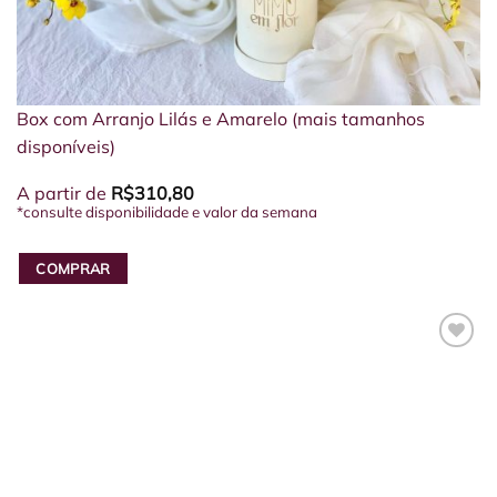
Box com Arranjo Lilás e Amarelo (mais tamanhos
disponíveis)
A partir de
R$
310,80
*consulte disponibilidade e valor da semana
COMPRAR
Este
produto
tem
várias
variantes.
As
opções
podem