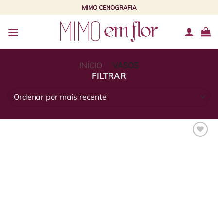
Skip
MIMO CENOGRAFIA
to
content
INÍCIO
/
VASOS
FILTRAR