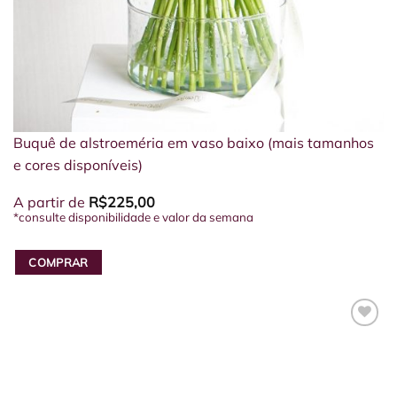
Buquê de alstroeméria em vaso baixo (mais tamanhos
e cores disponíveis)
A partir de
R$
225,00
*consulte disponibilidade e valor da semana
COMPRAR
Este
produto
tem
várias
variantes.
As