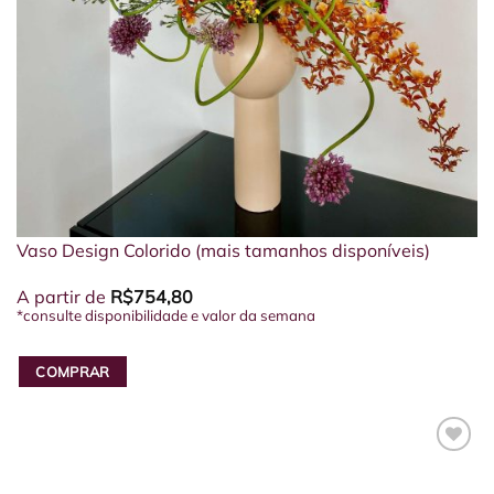
Vaso Design Colorido (mais tamanhos disponíveis)
A partir de
R$
754,80
*consulte disponibilidade e valor da semana
COMPRAR
Este
produto
tem
várias