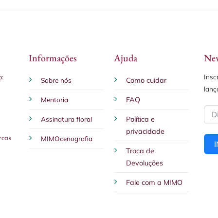
Informações
Ajuda
New
Insc
o:
Sobre nós
Como cuidar
lanç
Mentoria
FAQ
Assinatura floral
Política e
privacidade
rcas
MIMOcenografia
Troca de
Devoluções
Fale com a MIMO