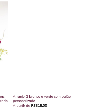
tem
várias
variantes.
As
opções
podem
ser
escolhidas
na
página
do
produto
ons
Arranjo G branco e verde com balão
izado
personalizado
A partir de
R$
315,00