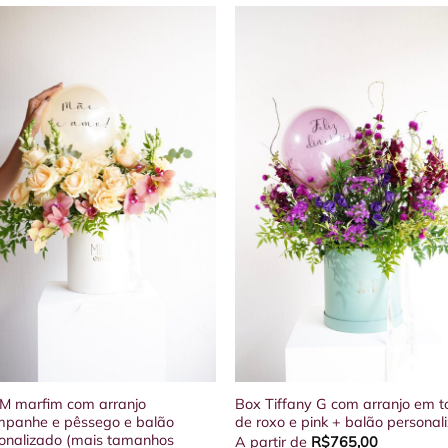
tem
as
várias
antes.
variantes.
As
es
opções
em
podem
ser
lhidas
escolhidas
na
na
página
do
uto
produto
M marfim com arranjo
Box Tiffany G com arranjo em t
panhe e pêssego e balão
de roxo e pink + balão personal
onalizado (mais tamanhos
A partir de
R$
765,00