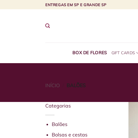
Skip
ENTREGAS EM SP E GRANDE SP
to
content
BOX DE FLORES
GIFT CARDS
INÍCIO
/
BALÕES
Categorias
Balões
Bolsas e cestas