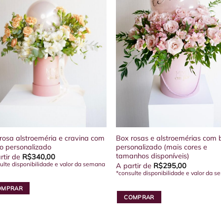
rosa alstroeméria e cravina com
Box rosas e alstroemérias com 
o personalizado
personalizado (mais cores e
tamanhos disponíveis)
rtir de
R$
340,00
ulte disponibilidade e valor da semana
A partir de
R$
295,00
*consulte disponibilidade e valor da 
OMPRAR
COMPRAR
Este
uto
produto