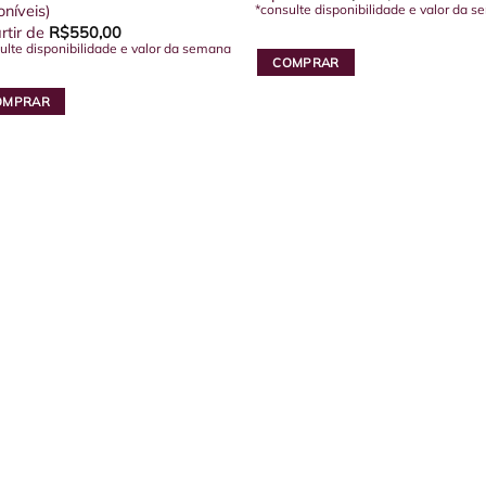
oníveis)
*consulte disponibilidade e valor da 
rtir de
R$
550,00
ulte disponibilidade e valor da semana
COMPRAR
Este
OMPRAR
produto
tem
uto
várias
variantes.
as
As
antes.
opções
podem
es
ser
em
escolhidas
na
lhidas
página
do
na
produto
uto