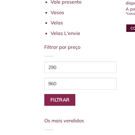
Vale presente
disp
A pa
Vasos
*cons
Velas
C
Velas L'envie
Este
prod
Filtrar por preço
tem
vári
vari
Preço
As
mínimo
opçõ
Preço
pod
máximo
ser
esco
FILTRAR
na
pági
do
Os mais vendidos
prod