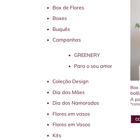
Box de Flores
Boxes
Buquês
Campanhas
GREENERY
Para o seu amor
Coleção Design
Box 
Dia das Mães
balã
A pa
Dia dos Namorados
*cons
Flores em vasos
C
Flores em Vasos
Este
prod
Kits