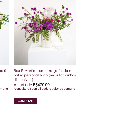
balão
Box P Marfim com arranjo fúcsia e
balão personalizado (mais tamanhos
disponíveis)
A partir de
R$
470,00
semana
*consulte disponibilidade e valor da semana
COMPRAR
Este
produto