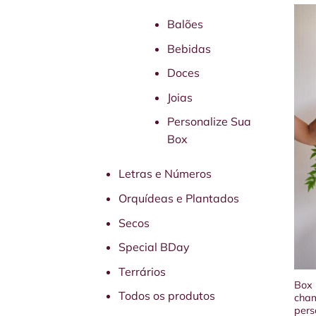
tem
vári
Balões
vari
Bebidas
As
opçõ
Doces
pod
Joias
ser
esco
Personalize Sua
na
Box
pági
do
Letras e Números
prod
Orquídeas e Plantados
Secos
Special BDay
Terrários
Box 
Todos os produtos
cham
pers