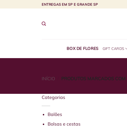
Skip
ENTREGAS EM SP E GRANDE SP
to
content
BOX DE FLORES
GIFT CARDS
INÍCIO
/
PRODUTOS MARCADOS COM A
Categorias
Balões
Bolsas e cestas