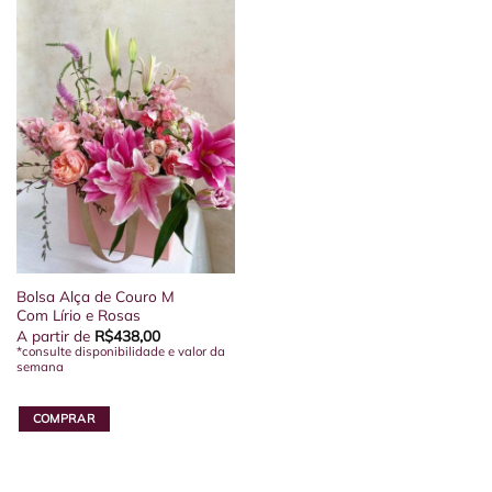
variantes.
opções
As
podem
opções
ser
podem
escolhidas
ser
na
escolhidas
página
na
do
página
produto
do
produto
Bolsa Alça de Couro M
Com Lírio e Rosas
A partir de
R$
438,00
*consulte disponibilidade e valor da
semana
COMPRAR