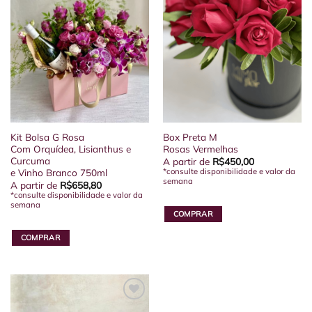
Kit Bolsa G Rosa
Box Preta M
Com Orquídea, Lisianthus e
Rosas Vermelhas
Curcuma
A partir de
R$
450,00
e Vinho Branco 750ml
*consulte disponibilidade e valor da
semana
A partir de
R$
658,80
*consulte disponibilidade e valor da
semana
COMPRAR
Este
COMPRAR
produto
Este
tem
produto
várias
tem
variantes.
várias
As