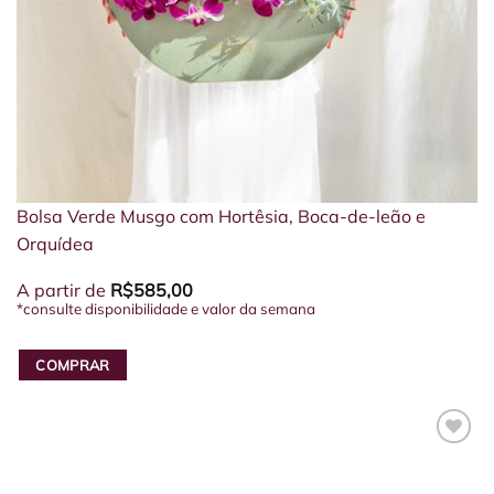
Bolsa Verde Musgo com Hortêsia, Boca-de-leão e
Orquídea
A partir de
R$
585,00
*consulte disponibilidade e valor da semana
COMPRAR
Este
produto
tem
várias