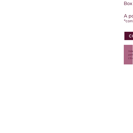
Box
A pa
*con
C
Vel
per
L'En