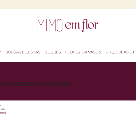
BOLSAS E CESTAS
BUQUÊS
FLORES EM VASOS
ORQUÍDEAS E 
TAG “CESTA DIA DAS MÃES”
e
mella
sserie