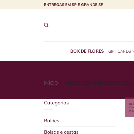
Skip
ENTREGAS EM SP E GRANDE SP
to
content
BOX DE FLORES
GIFT CARDS
INÍCIO
/
PRODUTOS MARCADOS COM A 
Categorias
Doc
Car
Pati
Balões
Bolsas e cestas